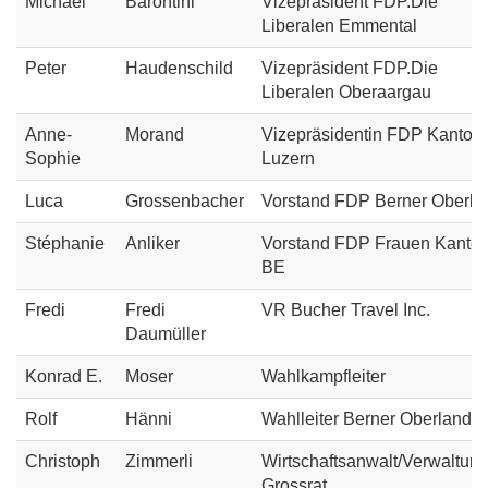
Michael
Barontini
Vizepräsident FDP.Die
Liberalen Emmental
Peter
Haudenschild
Vizepräsident FDP.Die
Liberalen Oberaargau
Anne-
Morand
Vizepräsidentin FDP Kanton
Sophie
Luzern
Luca
Grossenbacher
Vorstand FDP Berner Oberla
Stéphanie
Anliker
Vorstand FDP Frauen Kanto
BE
Fredi
Fredi
VR Bucher Travel Inc.
Daumüller
Konrad E.
Moser
Wahlkampfleiter
Rolf
Hänni
Wahlleiter Berner Oberland
Christoph
Zimmerli
Wirtschaftsanwalt/Verwaltung
Grossrat