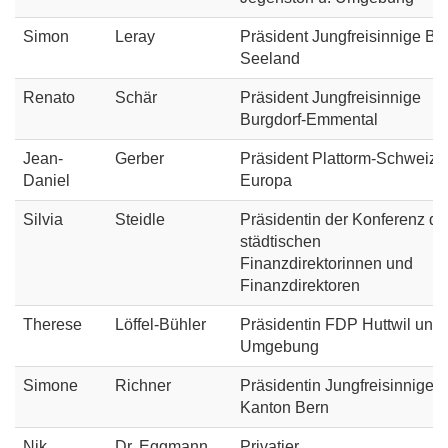
Simon
Leray
Präsident Jungfreisinnige Bie
Seeland
Renato
Schär
Präsident Jungfreisinnige
Burgdorf-Emmental
Jean-
Gerber
Präsident Plattorm-Schweiz-
Daniel
Europa
Silvia
Steidle
Präsidentin der Konferenz de
städtischen
Finanzdirektorinnen und
Finanzdirektoren
Therese
Löffel-Bühler
Präsidentin FDP Huttwil und
Umgebung
Simone
Richner
Präsidentin Jungfreisinnige
Kanton Bern
Nik
Dr. Eggmann
Privatier