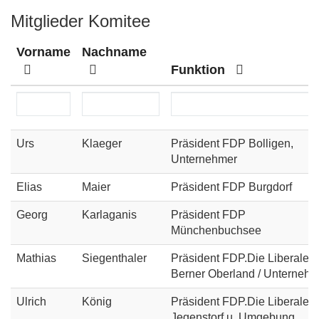
Mitglieder Komitee
Vorname
Nachname
Funktion
Urs
Klaeger
Präsident FDP Bolligen,
Unternehmer
Elias
Maier
Präsident FDP Burgdorf
Georg
Karlaganis
Präsident FDP
Münchenbuchsee
Mathias
Siegenthaler
Präsident FDP.Die Liberalen
Berner Oberland / Unternehm
Ulrich
König
Präsident FDP.Die Liberalen
Jegenstorf u. Umgebung