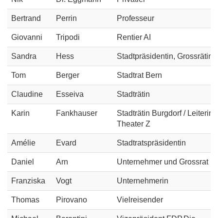
Bertrand
Perrin
Professeur
Giovanni
Tripodi
Rentier AI
Sandra
Hess
Stadtpräsidentin, Grossrätin
Tom
Berger
Stadtrat Bern
Claudine
Esseiva
Stadträtin
Karin
Fankhauser
Stadträtin Burgdorf / Leiterin
Theater Z
Amélie
Evard
Stadtratspräsidentin
Daniel
Arn
Unternehmer und Grossrat
Franziska
Vogt
Unternehmerin
Thomas
Pirovano
Vielreisender