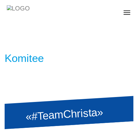
Togg
Komitee
«#TeamChrista»