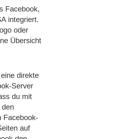
ks Facebook,
 integriert.
ogo oder
ine Übersicht
eine direkte
ook-Server
ass du mit
u den
m Facebook-
Seiten auf
book den