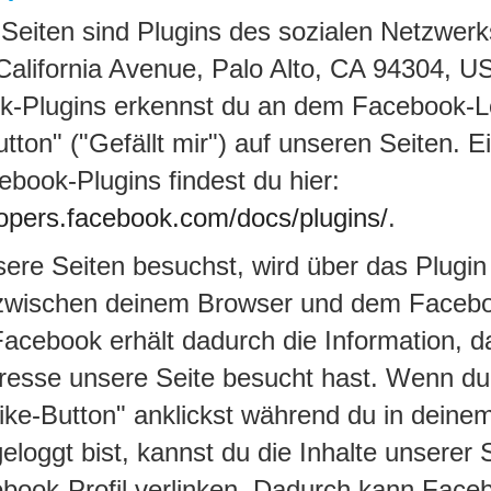
Seiten sind Plugins des sozialen Netzwer
alifornia Avenue, Palo Alto, CA 94304, USA
k-Plugins erkennst du an dem Facebook-L
tton" ("Gefällt mir") auf unseren Seiten. E
ebook-Plugins findest du hier:
lopers.facebook.com/docs/plugins/
.
re Seiten besuchst, wird über das Plugin 
zwischen deinem Browser und dem Faceb
 Facebook erhält dadurch die Information, d
dresse unsere Seite besucht hast. Wenn d
ike-Button" anklickst während du in deine
eloggt bist, kannst du die Inhalte unserer 
book-Profil verlinken. Dadurch kann Face