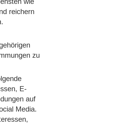
iensten wie
nd reichern
n.
ugehörigen
timmungen zu
olgende
ssen, E-
ldungen auf
ocial Media.
teressen,