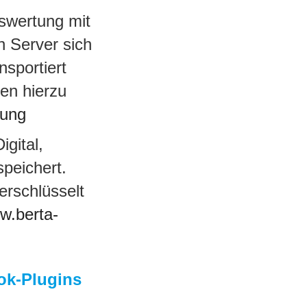
swertung mit
 Server sich
nsportiert
nen hierzu
rung
gital,
speichert.
erschlüsselt
w.berta-
ok-Plugins