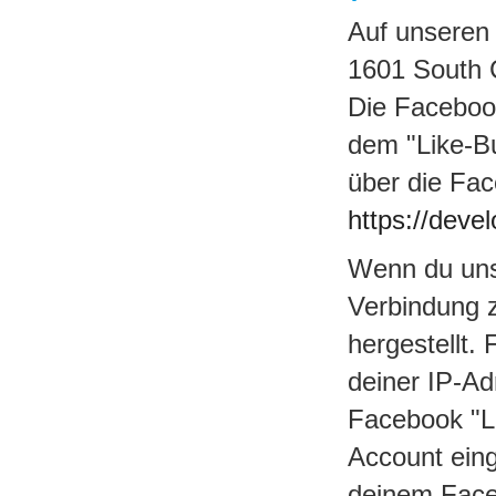
Auf unseren 
1601 South C
Die Faceboo
dem "Like-Bu
über die Fac
https://deve
Wenn du unse
Verbindung 
hergestellt.
deiner IP-A
Facebook "L
Account eing
deinem Face