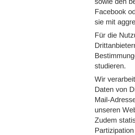
sowie den be
Facebook od
sie mit aggr
Für die Nut
Drittanbiete
Bestimmunge
studieren.
Wir verarbei
Daten von D
Mail-Adress
unseren Webs
Zudem statis
Partizipatio