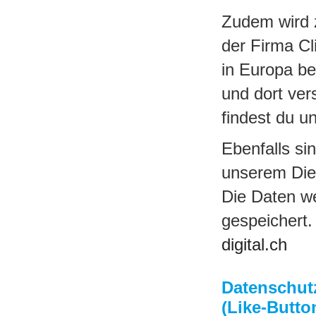
Zudem wird 
der Firma C
in Europa be
und dort ver
findest du u
Ebenfalls si
unserem Dien
Die Daten we
gespeichert.
digital.ch
Datenschut
(Like-Butto