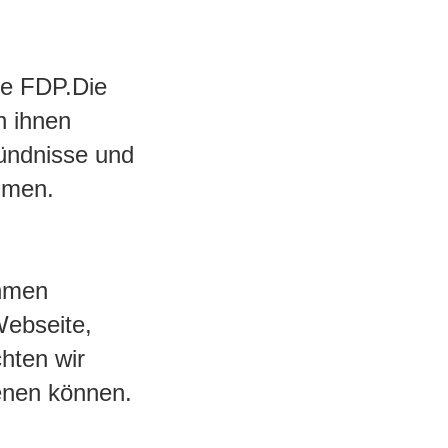
ie FDP.Die
n ihnen
Bündnisse und
hmen.
ahmen
Webseite,
hten wir
ienen können.