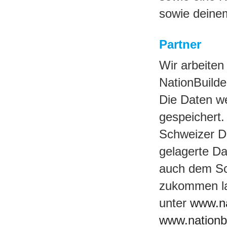
sowie deinem
Partner
Wir arbeite
NationBuild
Die Daten we
gespeichert.
Schweizer Da
gelagerte Da
auch dem Sc
zukommen las
unter
www.na
www.nationbu