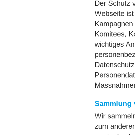
Der Schutz 
Webseite ist
Kampagnen so
Komitees, Ko
wichtiges An
personenbez
Datenschutzg
Personendat
Massnahmen g
Sammlung v
Wir sammeln
zum anderen