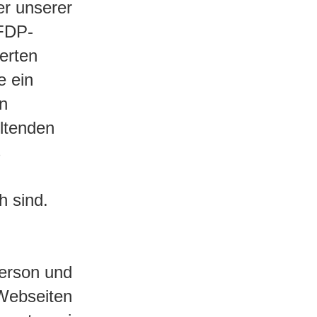
r unserer
 FDP-
erten
e ein
en
ltenden
s
h sind.
erson und
 Webseiten