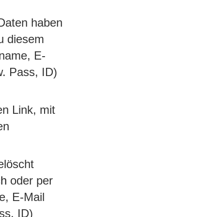
 Daten haben
Zu diesem
rname, E-
. Pass, ID)
n Link, mit
en
elöscht
ch
oder per
e, E-Mail
ss, ID)